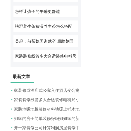
怎样让孩子的午睡更舒适
祛湿养生茶祛湿养生茶怎么搭配
吴起：前帮魏国训武卒 后助楚国
谋变法 是春秋战国时期一个被忽
家装装修线管多大合适装修电料尺
视了的全能型人才
寸汇总知道
最新文章
•
家装修成酒店式公寓入住酒店变公寓
3倍房费
•
家装装修线管多大合适装修电料尺寸
汇总知道
•
家装地暖地板装修材料地暖上铺木地
板好还是
•
姐家的房子简单装修好吗姐姐家的新
房坚持清
•
开一家装修公司计算利润房屋装修中