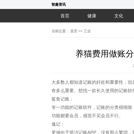
智趣资讯
首页
健康
文化
当前位置：
首页
>>
工业
养猫费用做账分
大多数人都知道记账的好处和重要性，但
有多么重要。想找一款长久使用的记账软
鲨鱼记账：
专一功能的记账软件，记账的分类很细致
功能都要会员，感觉不买会员不行。
逸记：
更倾向于简洁记账APP，没有那么繁琐