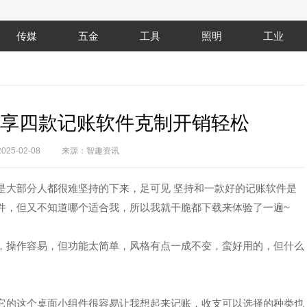
传媒
五金
工具
照明
工业
享四款记账软件克制开销轻松
2025-02-08
来源：智趣资讯
是大部分人都很难坚持的下来，足可见 坚持和一款好的记账软件是
件，但又不知道哪个适合我，所以我就干脆都下载来体验了一遍~
，操作容易，但功能太简单，风格有点一成不变，蛮好用的，但什么
，它的这个桌面小组件很容易让我想起来记账，收支可以选择的种类也