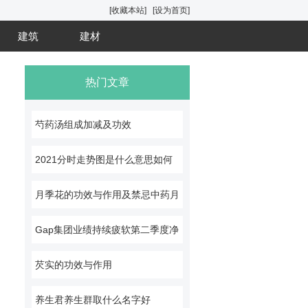
[收藏本站]
[设为首页]
建筑
建材
热门文章
芍药汤组成加减及功效
2021分时走势图是什么意思如何
看股票分
月季花的功效与作用及禁忌中药月
季花图片
Gap集团业绩持续疲软第二季度净
利润暴跌
芡实的功效与作用
养生君养生群取什么名字好