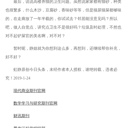
最后，说说高楼养猫的卫生问题。虽然说家家都有猫砂，种类
也很繁多，什么木沙，豆腐砂，香味砂等等，但是猫尿猫屎都够味
的，在走廊放了一年半载的，你试试去？邻居能没意见吗？所以
吧，做人自觉点，讲究点卫生不是很好吗？垃圾及时处理，不然也
对不起铲屎官的美名啊，对不对？
暂时呢，静姐就为你想到这么多，再想到，还继续帮你补充，
好不好？
虹静原创今日头条，未经作者本人授权，谢绝转载，违者必
究！2019-1-24
现代商业期刊官网
数学学习与研究期刊官网
财讯期刊