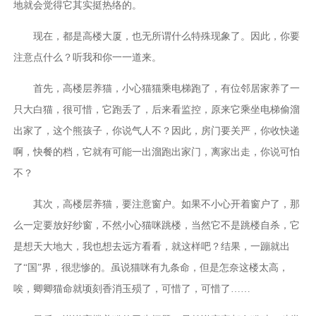
地就会觉得它其实挺热络的。
现在，都是高楼大厦，也无所谓什么特殊现象了。因此，你要
注意点什么？听我和你一一道来。
首先，高楼层养猫，小心猫猫乘电梯跑了，有位邻居家养了一
只大白猫，很可惜，它跑丢了，后来看监控，原来它乘坐电梯偷溜
出家了，这个熊孩子，你说气人不？因此，房门要关严，你收快递
啊，快餐的档，它就有可能一出溜跑出家门，离家出走，你说可怕
不？
其次，高楼层养猫，要注意窗户。如果不小心开着窗户了，那
么一定要放好纱窗，不然小心猫咪跳楼，当然它不是跳楼自杀，它
是想天大地大，我也想去远方看看，就这样吧？结果，一蹦就出
了“国”界，很悲惨的。虽说猫咪有九条命，但是怎奈这楼太高，
唉，卿卿猫命就顷刻香消玉殒了，可惜了，可惜了……